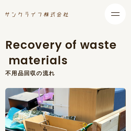
R
e
c
o
v
e
r
y
o
f
w
a
s
t
e
m
a
t
e
r
i
a
l
s
不
用
品
回
収
の
流
れ