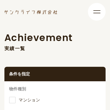
A
c
h
i
e
v
e
m
e
n
t
実
績
一
覧
条件を指定
物件種別
マンション