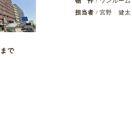
物 件
/ ワンルーム
担当者
/ 宮野 健太
フまで