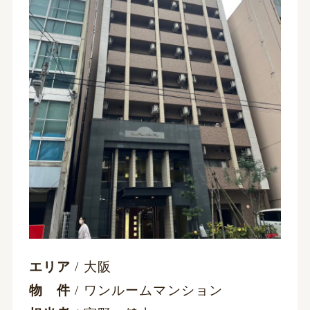
エリア
/ 大阪
物 件
/ ワンルームマンション