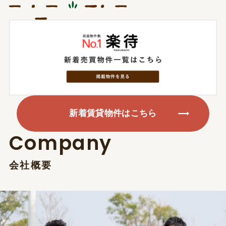
新着賃貸物件はこちら
新着賃貸物件はこちら
C
o
m
p
a
n
y
会
社
概
要