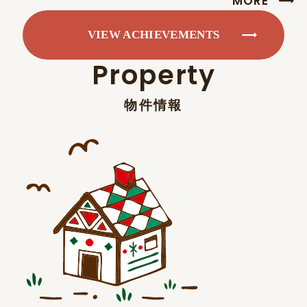
MORE
VIEW ACHIEVEMENTS
VIEW ACHIEVEMENTS
P
r
o
p
e
r
t
y
物
件
情
報