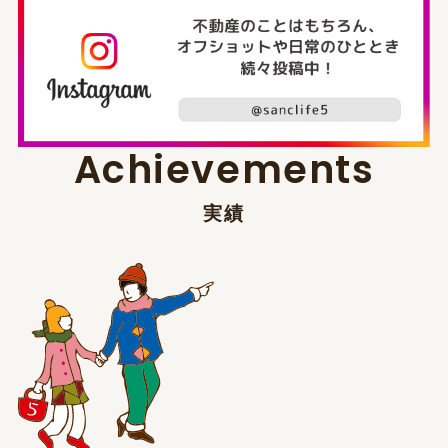
A
c
h
i
e
v
e
m
e
n
t
s
実
績