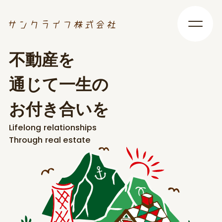
不
動
産
を
通
じ
て
一
生
の
お
付
き
合
い
を
L
i
f
e
l
o
n
g
r
e
l
a
t
i
o
n
s
h
i
p
s
T
h
r
o
u
g
h
r
e
a
l
e
s
t
a
t
e