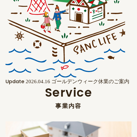
2026.04.16
ゴールデンウィーク休業のご案内
Update
S
e
r
v
i
c
e
事
業
内
容